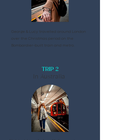
George & Lucy travelled around London
over the Christmas period on the
Bombardier-built train and metro.
TRIP 2
In Australia ​