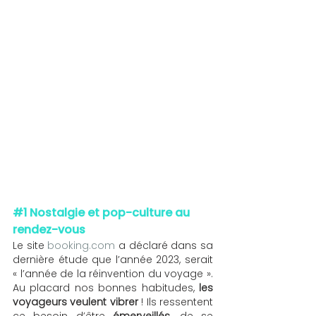
#1
 Nostalgie et pop-culture au 
rendez-vous 
Le site 
booking.com
 a déclaré dans sa 
dernière étude que l’année 2023, serait 
« l’année de la réinvention du voyage ». 
Au placard nos bonnes habitudes, 
les 
voyageurs veulent vibrer
 ! Ils ressentent 
ce besoin d’être 
émerveillés
, de se 