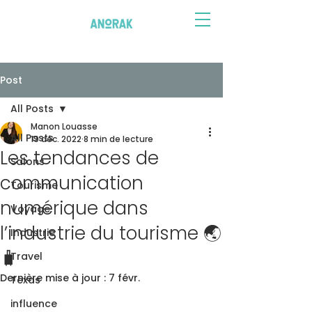
Post
All Posts
Manon Louasse
All Posts
19 déc. 2022
8 min de lecture
Les tendances de
Salons
communication
Tourisme
numérique dans
Voyage
l’industrie du tourisme 🌏
Industrie
🧳
Travel
Dernière mise à jour :
7 févr.
Texas
influence