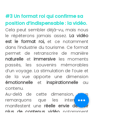
#3
 Un format roi qui confirme sa 
position d’indispensable : la vidéo. 
Cela peut sembler déjà-vu, mais nous 
le répéterons jamais assez. 
La vidéo 
est le format roi,
 et ce notamment 
dans l’industrie du tourisme. Ce format 
permet de retranscrire de manière 
naturelle
 et 
immersive
 les moments 
passés, les souvenirs mémorables 
d’un voyage. La stimulation de l’ouïe et 
de la vue apporte une dimension 
émotionnelle
 et 
inspirationnelle
 au 
contenu. 
Au-delà de cette dimension, nous 
remarquons que les internautes 
manifestent une 
réelle envie de voir 
plus de contenus vidéo
, notamment 
de la part des marques. 86% des 
consommateurs veulent voir plus de 
contenus vidéos de la part des 