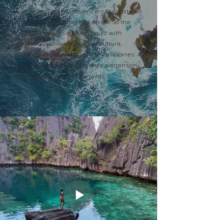
Anorak also asked influencers to create an
engaging Instagram story series. So the
content creators shared a quiz with
various questions about the culture,
history and geography of the Philippines. A
good way to get the audience's attention
and engagement in a fun way.