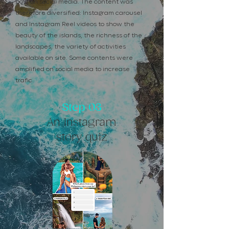
post on social media. The content was
therefore diversified: Instagram carousel
and Instagram Reel videos to show the
beauty of the islands, the richness of the
landscapes, the variety of activities
available on site. Some contents were
amplified on social media to increase
trafic.
Step 03
An Instagram
story quiz