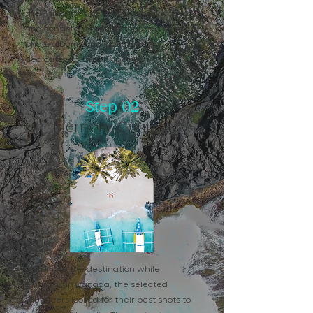
the Philippines before. The goal was to
find consistent profiles that had existing
photo albums and video images
dedicated to the Philippines.
Step 02
Memory Content
To promote the destination while
remaining in Canada, the selected
influencers looked for their best shots to