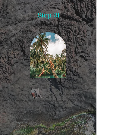
Step 01
Profile selection
After the pandemic, Tourism Philippines
called on Anorak to promote their
destination to Canadians in Quebec and
Ontario in order to boost tourism and
position the Philippines as a top
destination in 2022. To do so, Anorak
recruited 6 profiles of lifestyle and travel
influencers who had already travelled to