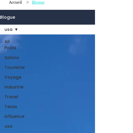
>
Accueil
Blogue
Blogue
usa
All
Posts
Salons
Tourisme
Voyage
Industrie
Travel
Texas
influence
usa