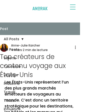
Post
All Posts
Anne-Julie Karcher
All Posts
4 mars
2 min de lecture
Top créateurs de
Salons
contenu voyage aux
Tourisme
États-Unis
Voyage
Les États-Unis représentent l’un 
Industrie
des plus grands marchés 
Travel
émetteurs de voyageurs au 
monde. C’est donc un territoire 
Texas
stratégique pour les destinations, 
influence