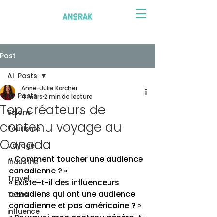
Post
All Posts
Anne-Julie Karcher
All Posts
4 mars
2 min de lecture
Top créateurs de
Salons
contenu voyage au
Tourisme
Canada
Voyage
« Comment toucher une audience 
Industrie
canadienne ? » 
Travel
« Existe-t-il des influenceurs 
canadiens qui ont une audience 
Texas
canadienne et pas américaine ? »
influence