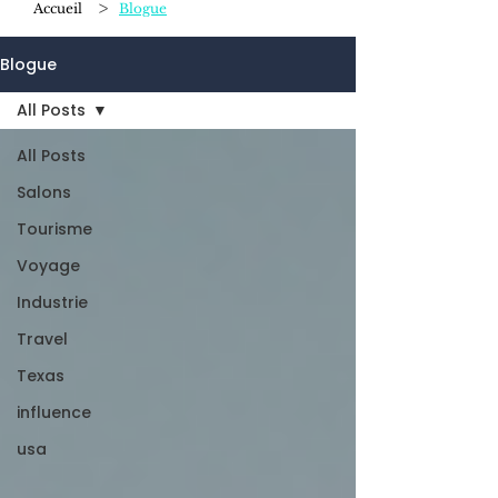
>
Accueil
Blogue
Blogue
All Posts
All Posts
Salons
Tourisme
Voyage
Industrie
Travel
Texas
influence
usa