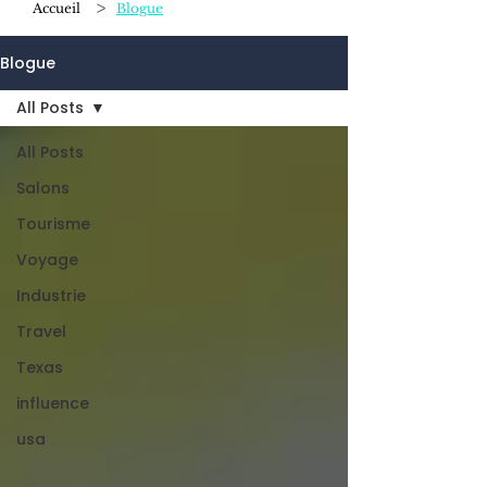
>
Accueil
Blogue
Blogue
All Posts
All Posts
Salons
Tourisme
Voyage
Industrie
Travel
Texas
influence
usa