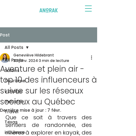
Post
All Posts
Geneviève Hildebrant
All Posts
30 janv. 2024
3 min de lecture
Aventure et plein air -
Salons
top 10 des influenceurs à
Tourisme
suivre sur les réseaux
Voyage
sociaux au Québec
Industrie
Dernière mise à jour :
7 févr.
Travel
Que ce soit à travers des 
Texas
sentiers de randonnée, des 
rivières à explorer en kayak, des 
influence