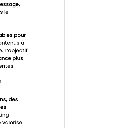
message, 
 le 
ables pour 
contenus à 
 L’objectif 
ance plus 
entes.
?
ns, des 
es 
ing 
 valorise 