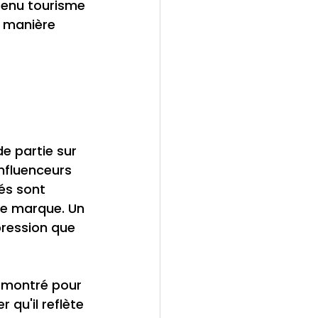
tenu tourisme 
 manière 
 partie sur 
influenceurs 
és sont 
de marque. Un 
pression que 
démontré pour 
 qu'il reflète 