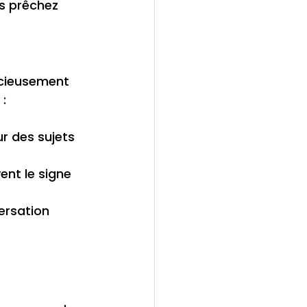
s prêchez 
icieusement 
 :
r des sujets 
ent le signe 
ersation 