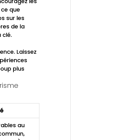
ncouragez les 
 ce que 
s sur les 
es de la 
clé.
ence. Laissez 
xpériences 
coup plus 
risme 
té
ables au 
 commun, 