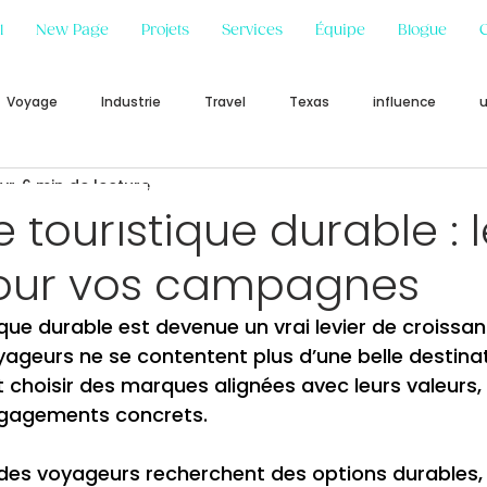
l
New Page
Projets
Services
Équipe
Blogue
Voyage
Industrie
Travel
Texas
influence
vr.
6 min de lecture
e touristique durable : 
our vos campagnes
ique durable est devenue un vrai levier de croissan
oyageurs ne se contentent plus d’une belle destina
ent choisir des marques alignées avec leurs valeurs
gagements concrets.
s voyageurs recherchent des options durables, il