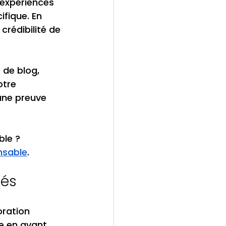
expériences 
fique. En 
rédibilité de 
 de blog, 
otre 
une preuve 
ble ? 
nsable
.
gés
ration 
e en avant 