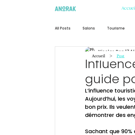
Accuei
All Posts
Salons
Tourisme
Nicolas Bon
17 fé
>
Accueil
Post
Influenc
guide p
L’influence tourist
Aujourd’hui, les v
bon prix. Ils veul
démontrer des en
Sachant que 90% de