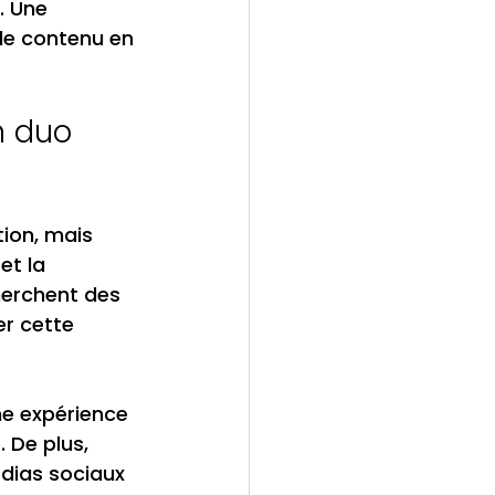
. Une 
de contenu en 
n duo 
ion, mais 
et la 
herchent des 
r cette 
ne expérience 
 De plus, 
édias sociaux 