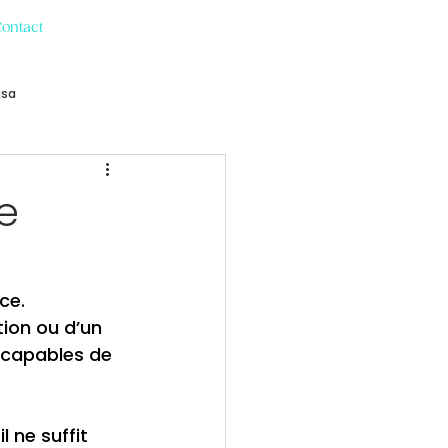
Contact
usa
le
ce. 
tion ou d’un 
, capables de 
 ne suffit 