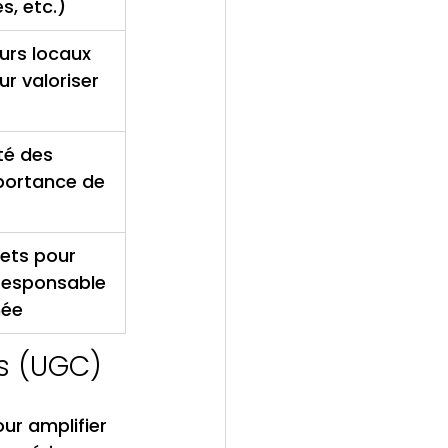
, etc.)
urs locaux 
ur valoriser 
té des 
portance de 
ets pour 
responsable 
née
rs (UGC)
ur amplifier 