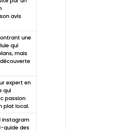
nvité par un 
n 
son avis 
ontrant une 
uie qui 
lans, mais 
découverte 
ur expert en 
 qui 
c passion 
n plat local.
l Instagram 
i-guide des 