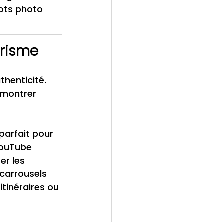
ots photo 
urisme
henticité. 
 montrer 
parfait pour 
YouTube 
er les 
 carrousels 
tinéraires ou 