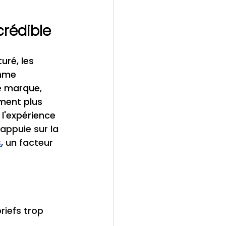
crédible
ré, les 
mme 
e marque, 
ment plus 
 l'expérience 
ppuie sur la 
s
, un facteur 
riefs trop 