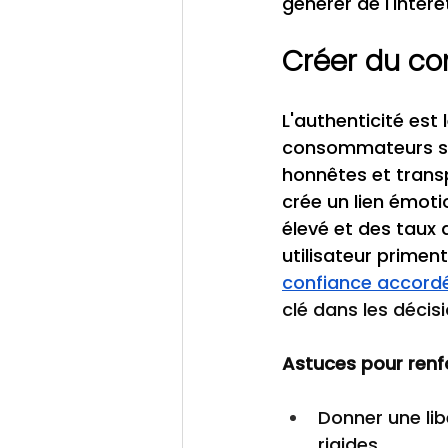
générer de l'intér
Créer du co
L'authenticité est
consommateurs se 
honnêtes et trans
crée un lien émoti
élevé et des taux d
utilisateur primen
confiance accord
clé dans les décis
Astuces pour renfo
Donner une lib
rigides