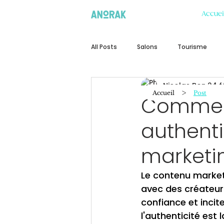
Accuei
All Posts
Salons
Tourisme
Nicolas Bon
24 f
>
Accueil
Post
Comment
authenti
marketin
Le contenu marketi
avec des créateurs
confiance et incite
l'authenticité est