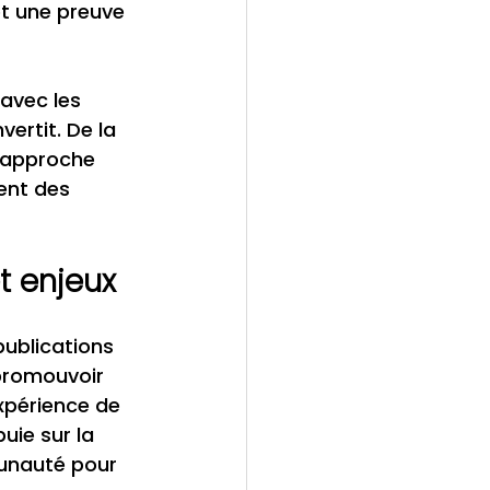
t une preuve 
avec les 
ertit. De la 
 approche 
ent des 
et enjeux
publications 
 promouvoir 
xpérience de 
uie sur la 
munauté pour 