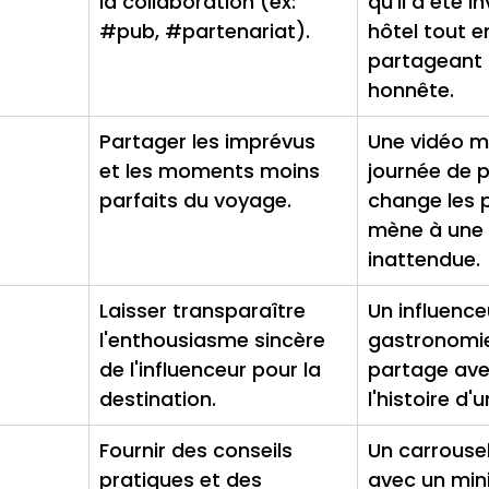
la collaboration (ex: 
qu'il a été i
#pub
, 
#partenariat
).
hôtel tout e
partageant 
honnête.
Partager les imprévus 
Une vidéo m
et les moments moins 
journée de pl
parfaits du voyage.
change les p
mène à une 
inattendue.
Laisser transparaître 
Un influence
l'enthousiasme sincère 
gastronomie
de l'influenceur pour la 
partage ave
destination.
l'histoire d'u
Fournir des conseils 
Un carrouse
pratiques et des 
avec un min