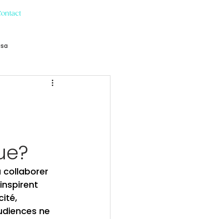
Contact
usa
ue?
 collaborer 
inspirent 
ité, 
audiences ne 