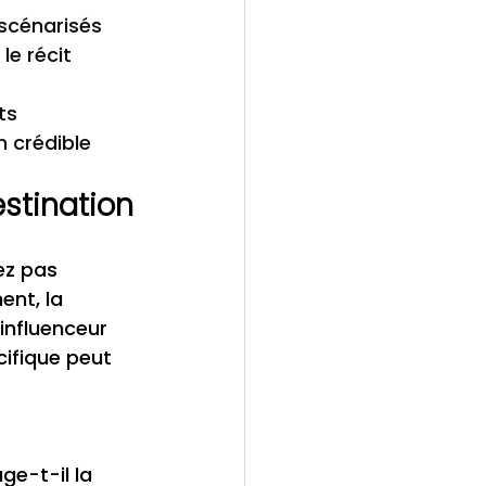
 scénarisés
e récit
ts
n crédible
estination
ez pas 
nt, la 
'influenceur 
ifique peut 
 
ge-t-il la 