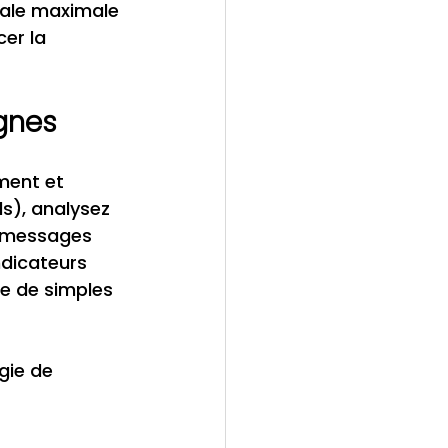
iale maximale 
er la 
agnes
ment et 
s), analysez 
s messages 
dicateurs 
ue de simples 
gie de 