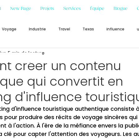
l
New Page
Projets
Services
Équipe
Blogue
Voyage
Industrie
Travel
Texas
influence
évr.
5 min de lecture
 créer un contenu
que qui convertit en
g d'influence touristiq
ng d'influence touristique authentique consiste à
 pour produire des récits de voyage sincères qui 
nt à l'action. À l'ère de la méfiance envers la public
 la clé pour capter l'attention des voyageurs. Les 