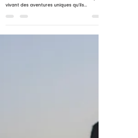
Voyager solo - top 5 des
influenceurs à suivre sur les
réseaux sociaux en France
Ces influenceurs ont décidé de partir à la
découverte d’eux-mêmes et du monde, en
vivant des aventures uniques qu’ils
partagent à leur communauté. Une
excellente façon de nous faire voyager
avec eux, à la manière d’un carnet de
voyage où on se délecte de chaque
anecdote comme si on y était Certains
d’entre eux partagent leurs trucs et
astuces pour voyager en solo, d’autres
nous embarquent tout simplement dans
leurs aventures. Dans les deux cas, on
admire secrètement leur auda