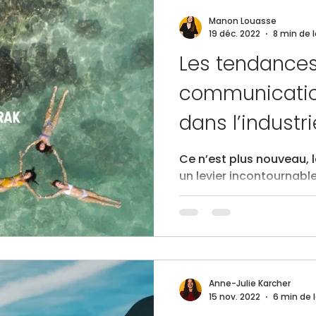
Manon Louasse
19 déc. 2022
8 min de 
Les tendance
communicati
dans l’industri
🧳
Ce n’est plus nouveau, 
un levier incontournable dans la promoti
touristique . Aujourd’hui
sociaux que les interna
l’inspiration et c’est d’
ont développé un intérê
spécifique après avoir v
Instagram (source : Passeport-Photo 2022 ). Que
Anne-Julie Karcher
vous soyez une destinat
15 nov. 2022
6 min de 
ou une compagnie aérie