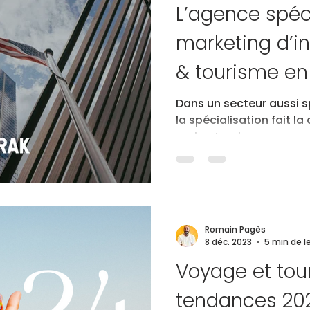
L’agence spéc
marketing d’i
& tourisme e
Nord
Dans un secteur aussi s
la spécialisation fait la
orchestre des campagne
les destinations, comp
marques hôtelières : sai
culturelle, durabilité et
réservation.
Romain Pagès
8 déc. 2023
5 min de l
Voyage et tour
tendances 20