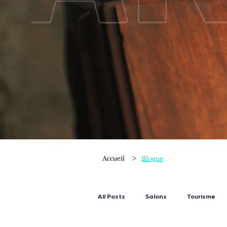
>
Accueil
Blogue
All Posts
Salons
Tourisme