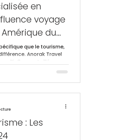
ialisée en
nfluence voyage
n Amérique du
pécifique que le tourisme,
 différence. Anorak Travel
s d’influence taillées pour
agnies aériennes et
sonnalité, sensibilité
 conversion — du rêve à la
ecture
isme : Les
24