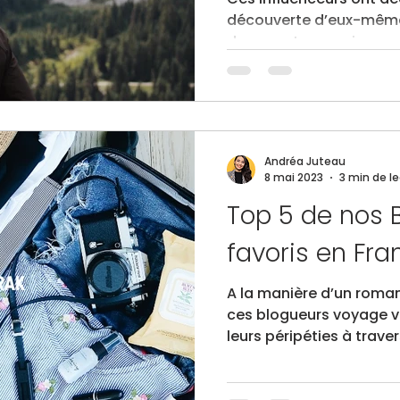
découverte d’eux-même
des aventures uniques q
communauté. Une excell
voyager avec eux, à la 
voyage où on se délec
comme si on y était Cer
partagent leurs trucs e
Andréa Juteau
solo, d’autres nous em
8 mai 2023
3 min de l
dans leurs aventures. D
Top 5 de nos 
secrètement leur auda
favoris en Fra
A la manière d’un roma
ces blogueurs voyage v
leurs péripéties à trave
articles imagés et leur
permettent de préparer