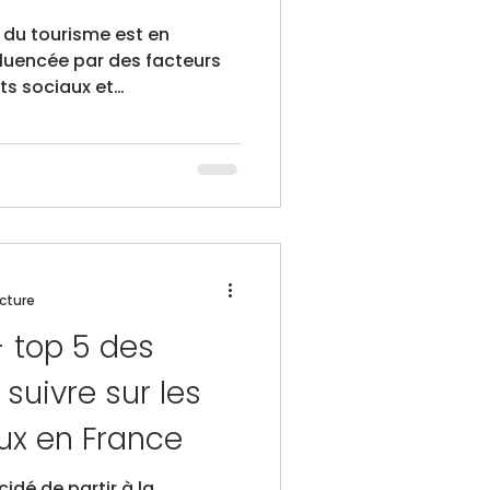
t du tourisme est en
fluencée par des facteurs
ts sociaux et
éseaux sociaux, la pop-
 circonstances mondiales. En
s clés ont été identifiées,
nce du voyage de manière
ant aux besoins
urs modernes.
iel de rester attentif aux
car l
ecture
- top 5 des
 suivre sur les
ux en France
idé de partir à la