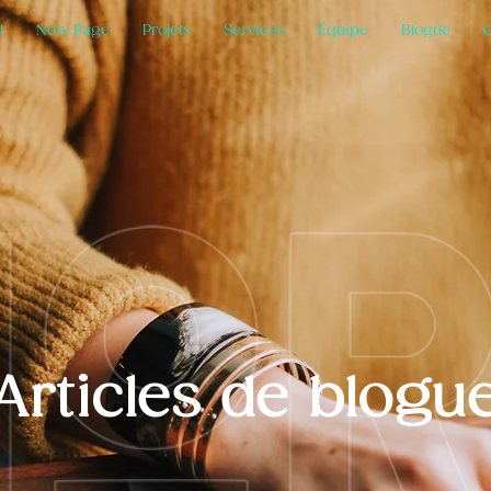
l
New Page
Projets
Services
Équipe
Blogue
Articles de blogu