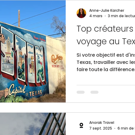
Anne-Julie Karcher
4 mars
3 min de lectu
Top créateurs
voyage au Te
Si votre objectif est d'i
Texas, travailler avec l
faire toute la différenc
gigantesque, qui compt
avides de voyages, qu'il
de longues vacances à t
au-delà. Les influenceu
État ont su fidéliser d
influençant les choix d
matière de destinations
Anorak Travel
7 sept. 2025
6 min de 