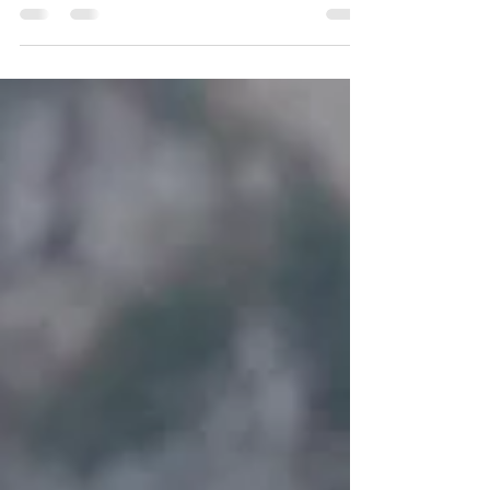
sociaux
Comment choisir les bonnes plateformes
de médias sociaux pour vos campagnes
de marketing ? Les médias sociaux sont
devenus un outil essentiel pour les
entreprises, en particulier dans le secteur
du voyage, afin d'entrer en contact avec
leur public cible et de susciter
l'engagement. Toutefois, compte tenu de
la diversité des plateformes de médias
sociaux existantes, il est essentiel de choisir
celles qui correspondent aux objectifs de
votre entreprise et à votre cible. La séle