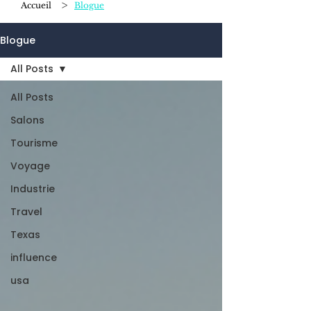
>
Accueil
Blogue
Blogue
All Posts
All Posts
Salons
Tourisme
Voyage
Industrie
Travel
Texas
influence
usa