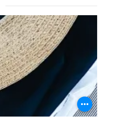
Voyager solo - top 5 des
influenceurs à suivre sur les
réseaux sociaux en France
Ces influenceurs ont décidé de partir à la
découverte d’eux-mêmes et du monde, en
vivant des aventures uniques qu’ils
partagent à leur communauté. Une
excellente façon de nous faire voyager
avec eux, à la manière d’un carnet de
voyage où on se délecte de chaque
anecdote comme si on y était Certains
d’entre eux partagent leurs trucs et
astuces pour voyager en solo, d’autres
nous embarquent tout simplement dans
leurs aventures. Dans les deux cas, on
admire secrètement leur auda